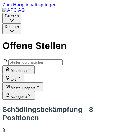
Zum Hauptinhalt springen
Deutsch
Deutsch
Offene Stellen
Abteilung
Ort
Anstellungsart
Kategorie
Schädlingsbekämpfung
- 8
Positionen
8